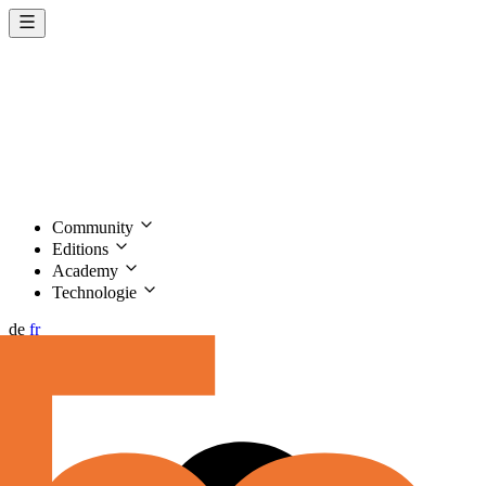
Community
Editions
Academy
Technologie
de
fr
Sprich mit
Jurius