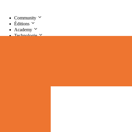
Community
Éditions
Academy
Technologie
de
fr
Parler à
Jurius